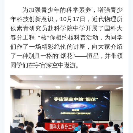
为加强青少年的科学素养，增强青少
年科技创新意识，
10
月
17
日，
近代物理所
侯素青
研究员
赴科学院中学开展了国科大
春分工程
“
核
”
你相约核科普活动
，为同学
们作了一场精彩绝伦的讲座，向大家介绍
了一种别具一格的
"
烟花
"——
恒星，并带领
同学们在宇宙深空中遨游。