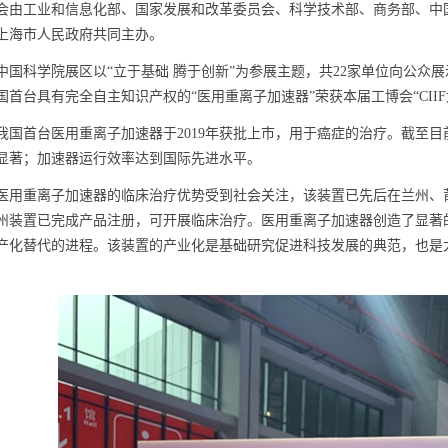
会由工业和信息化部、国家发展和改革委员会、科学技术部、商务部、中
上海市人民政府共同主办。
中国科学院展区以
“
立于基础 腾于创新
”
为参展主题，共
22
家单位向公众展
国首台具有完全自主知识产权的
“
医用重离子加速器
”
荣获本届工博会
“CIIF
我国首台医用重离子加速器于
2019
年获批上市，用于癌症的治疗。截至目
显著；加速器运行效率达到国际先进水平。
医用重离子加速器的临床治疗优势受到社会关注，该装置已先后在兰州、
州装置已完成产品注册，可开展临床治疗。
医用重离子加速器创造了显著
产化替代的进程。该装置的产业化是基础研究促进科技发展的典范，也是