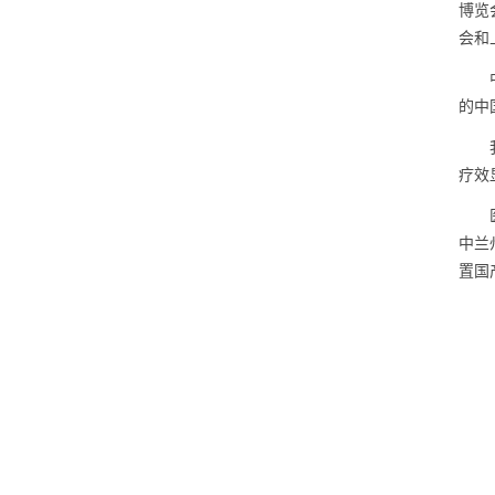
博览
会和
的中
疗效
中兰
置国