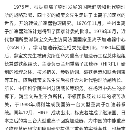
1975
年，根据重离子物理发展的国际趋势和
近代物理
所
的战略部署，四十岁的魏宝文先生走进了重离子加速
器
的
世界，开始转做加速器物理研究。
1976
年
11
月，兰州重离
子加速器建造计划得到了国家计委的批准。
1979
年
6
月，
近
代物理所委派
魏宝文先生访问法国国家重离子加速器中心
（
GANIL
），学习加速器建造相关先进知识。
1980
年回国
后，魏宝文先生被研究所任命为重离子加速器工程总体组组
长兼磁铁组组长，主要负责
兰州重离子
加速器
（
HIRFL
）
研
制的物理总体、技术把关、参数协调、磁铁建造和联合调束
等工作。
随后魏宝文先生
先后被任命为近代物理所副所长、
所长、中国科学院兰州分院院长等职务。在杨澄中先生的指
挥下，魏宝文先生不负所托，带领团队经过
13
年的艰苦攻
关，于
1988
年顺利建成我国第一台大型重离子加速器系
统。同年
12
月，
HIRFL
成功
出束，标志着建成了继法国、日
本之后
的
第三台大型重离子回旋加速器，为中国的中能重离
子物理基础研究和应用研究提供了重要的实验条件，也标志