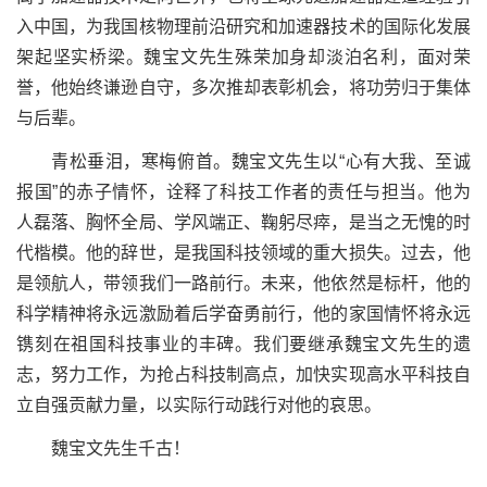
入中国，为我国
核物理前沿研究和加速器技术
的国际化发展
架起坚实桥梁。魏宝文先生殊荣加身却淡泊名利，面对荣
誉，他始终谦逊自守，多次推却表彰机会，将功劳归于集体
与后辈。
青松垂泪，寒梅俯首。魏宝文先生以“心有大我、至诚
报国”的赤子情怀，诠释了科技工作者的责任与担当。他为
人磊落、胸怀全局、学风端正、鞠躬尽瘁，是当之无愧的时
代楷模。他的辞世，是我国科技
领域
的重大损失。过去，他
是领航人，带领我们一路前行
。
未来，他依然是标杆，他的
科学精神将永远激励着后学奋勇前行，他的家国情怀将永远
镌刻在祖国科技事业的丰碑。我们要继承魏宝文先生的遗
志，努力工作，为抢占科技制高点，加快实现高水平科技自
立自强贡献力量，以实际行动践行对他的哀思。
魏宝文先生千古！