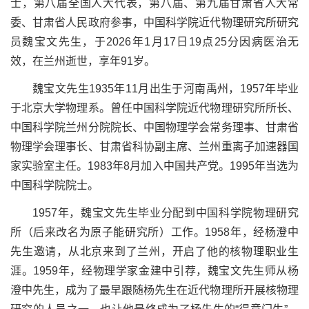
士
，
第八届全国人大代表，第八届、第九届甘肃省人大常
委、甘肃省人民政府参事，中国科学院近代物理研究所研究
员魏宝文先生，于
2026
年
1
月
17
日
19
点
25
分因病医治无
效，在兰州逝世，享年
91
岁。
魏宝文先生
1935
年
11
月出生于河南禹州，
1957
年毕业
于北京大学物理系。曾任中国科学院近代物理研究所所长、
中国科学院兰州分院院长、中国物理学会常务理事、甘肃省
物理学会理事长、甘肃省科协副主席、兰州重离子加速器国
家实验室主任。
1983
年
8
月加入中国共产党。
1995
年当选为
中国科学院院士。
1957
年，魏宝文先生毕业分配到中国科学院物理研究
所（后来改名为原子能研究所）工作。
1958
年，经杨澄中
先生邀请，从北京来到了兰州，开启了他的核物理职业生
涯。
1959
年，经物理学家金建中引荐，魏宝文先生师从杨
澄中先生，成为了最早跟随杨先生在近代物理所开展核物理