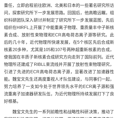
重任，立即启程前往欧洲、北美和日本的一些著名研究所访
问，探索研究所下一步发展思路。回国后，他高瞻远瞩，组
织科研团队深入研讨并制定了研究所下一步发展蓝图，先后
组织在
HIRFL
上开展了中能重离子物理、重质量丰中子新核
素合成、放射性束物理和
ECR
高电荷态离子源等研究。此
后的几十年，近代物理所快速发展，在
5
个核区先后合成新
核素
20
多种，尤其
是
105
和
107
号两种超重新核素的合成，
使我国在丰质子新核素合成研究方向走到了国际前列
。
近代
物理所
还
建成了
RIBLL
束流线并开展了放射性束物理研究，
引进了先进的
ECR
高电荷态离子源，显著改进了加速器性
能。魏宝文先生
还高度重视人才队伍建设，
与同事们一起
，
努力培养了一支如今处于世界领先
水平
的
ECR
离子源和强
流重离子加速器研发队伍
，
为近代物理所持续发展打下了良
好根基
。
魏宝文先生的一系列前瞻性和战略性科研决策，
推动了