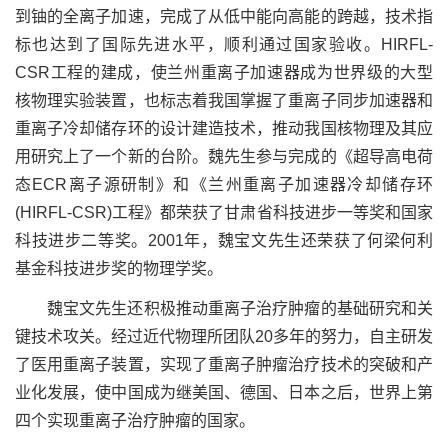
到铀的全离子加速，完成了从低中能向高能的跨越，技术指
标也达到了国际先进水平，顺利通过国家验收。
HIRFL-
CSR
工程的建成，
使兰州重离子加速器
成为世界级的大型
核物理实验装置，
也标志着
我国掌握了重离子同步加速器和
重离子冷却储存环的设计建造技术，
推动
我国核物理及其应
用研究上了一个新的台阶。魏先生参与完成的《超导高电荷
态
ECR
离子源研制》和《兰州重离子加速器冷却储存环
(HIRFL-CSR)
工程》都荣获了甘肃省科技进步一等奖和国家
科技进步二等奖。
2001
年，魏宝文先生
还
荣获
了
何梁何利
基金科技进步奖的物理学奖。
魏
宝文
先生
还
积极推动重离子治疗肿瘤的基础研究和关
键技术攻关
。
经过近代物理所团队
20
多年的努力，
自主研发
了医用重离子装置，
实现了重离子肿瘤治疗技术的突破和产
业化发展，使中国成为继美国、德国、日本之后，世界上第
四个实现重离子治疗肿瘤的国家。