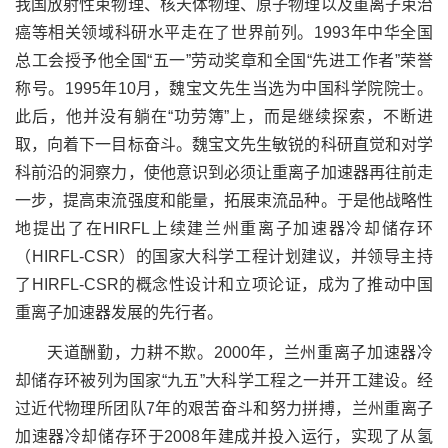
我国放射性束物理、核天体物理、原子物理以及重离子束治
癌等相关领域科研水平走在了世界前列。
1993
年中华全国
总工会授予他全国“五一”劳动奖章和全国“先进工作者”荣誉
称号。
1995
年
10
月，魏宝文先生当选为中国科学院院士。
此后，他并没有躺在“功劳簿”上，而是继续探索，不断进
取，向着下一目标奋斗。魏宝文先生敏锐的科研直觉和对学
科前沿的洞察力，使他意识到必须让重离子加速器再往前走
一步，提高束流强度和能量，拓展束流品种
。
于是他战略性
地提出了在
HIRFL
上续建兰州重离子加速器冷却储存环
（
HIRFL-CSR
）的国家大科学工程计划建议，并领导主持
了
HIRFL-CSR
的概念性设计和立项论证，成为了
推动
中国
重离子加速器
发展
的先行者。
天道酬勤，力耕不欺。
2000
年，兰州重离子加速器冷
却储存环被列为国家“九五”大科学工程之一并开工建设。经
过近代物理所团队
7
年的艰苦奋斗和努力拼搏，兰州重离子
加速器冷却储存环于
2008
年建成并投入运行，实现了从氢