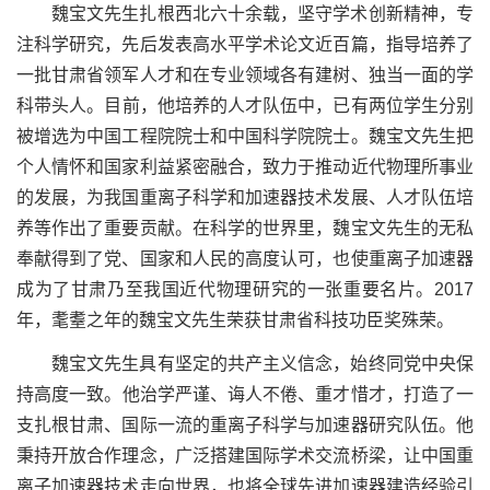
魏宝文先生扎根西北六十余载，坚守学术创新精神，专
注科学研究，先后发表高水平学术论文近百篇，指导培养了
一批甘肃省领军人才和在专业领域各有建树、独当一面的学
科带头人
。
目前，他培养的人才队伍中，已有两位学生
分别
被增选为中国工程院院士和中国科学院院士。魏宝文先生把
个人情怀和国家利益紧密融合，致力于推动近代物理所事业
的发展，为我国重离子科学和加速器
技术
发展、人才队伍培
养等作出了
重要
贡献。在科学的世界里，魏宝文先生的无私
奉献得到了党、国家和人民的高度认可，也使重离子加速器
成为了甘肃乃至我国近代物理研究的一张重要名片。
2017
年，耄耋之年的魏宝文先生荣获甘肃省科技功臣奖殊荣。
魏宝文先生具有坚定的共产主义信念，始终同党中央保
持高度一致
。
他治学严谨、诲人不倦、重才惜才，打造了一
支扎根甘肃、国际一流的重离子科学与加速器研究队伍。他
秉持开放合作理念，广泛搭建国际学术交流桥梁，让中国重
离子加速器技术走向世界，也将全球先进
加速器建造
经验引