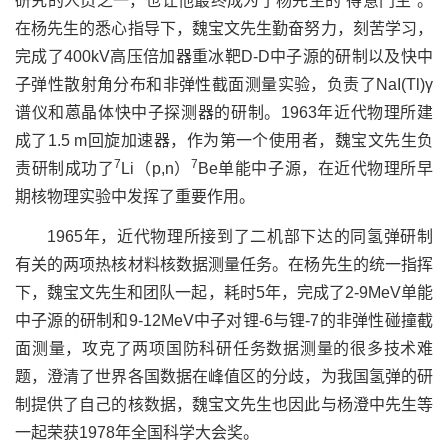
研究的人员之一，也让他最终成为了杨先生的“得意门生”。
在杨先生的悉心指导下，魏宝文先生勤奋努力，刻苦学习，
完成了
400kV
高压倍加器重冰靶
D-D
中子源的研制以及快中
子弹性散射角分布和非弹性截面测量实验，负责了
NaI(Tl)γ
谱仪和蒽晶体快中子探测器的研制。
1963
年近代物理所建
成了
1.5 m
回旋加速器，作为第一个使用者，魏宝文先生负
7
7
责研制成功了
Li
（
p,n
）
Be
单能中子源，在近代物理所早
期核物理实验中发挥了重要作用。
1965
年，近代物理所接到了二机部下达的同氢弹研制
有关的两项热核材料核数据测量任务。在杨先生的统一指挥
下，魏宝文先生和团队一起，耗时
5
年，完成了
2-9MeV
单能
中子源的研制和
9-12MeV
中子对锂
-6
与锂
-7
的非弹性碰撞截
面测量，攻克了两项国防科研任务数据测量的很多技术难
题，澄清了世界各国数据在峰值区的分歧，为我国氢弹的研
制提供了自己的核数据，魏宝文先生也因此与杨澄中先生等
一起荣获
1978
年全国科学大会奖。