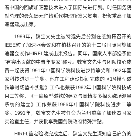
着中国的回旋加速器技术进入了国际先进行列。时任国务院
副总理的聂荣臻元帅给近代物理所发来贺电，祝贺重离子加
速器建成出束。
1989
年，魏宝文先生被特邀先后分别在芝加哥召开的
IEEE
粒子加速器会议和在柏林召开的第十二届国际回旋加
速器会议作
HIRFL
建成出束报告
。
同年，国家人事部授予他
“有突出贡献的中青年专家”称号
。
魏宝文先生
与团队核心成
员
一起获得
1991
年中国科学院科技进步特等奖和
1992
年国
家科技进步一等奖。
他
在
工程建设
期间完成的《
1/4
模型磁
铁等时场垫补实验》工作
也
荣获
1982
年中国科学院科技成
果三等奖，《一扇原型磁铁的建立与高精度多探头磁场测量
系统的建立》工作荣获
1986
年中国科学院科技进步二等
奖。
1991
年，魏宝文先生被任命为兰州重离子加速器国家
实验室主任，并获批享受国务院政府特殊津贴。
HIRFL
鉴定验收
完成
之后，魏宝文先生深知自己肩负的