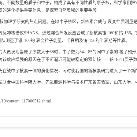
。不同数量的质子和中子，构成了具有不同性质的原子核，科学家们把
境的演化提供重要信息，是探索自然奥秘的重要手段。
物理学研究的热点问题。在缺中子核区，新核素合成与 衰变性质测量
谱仪SHANS，通过熔合蒸发反应合成了新核素锇-160和钨-156。锇-
团队测量了锇-160的 衰变粒子能量、半衰期及钨-156的半衰期等性质。
发现当原子序数大于68时，中子数为84、85的同中子素的 粒子预形
效应增强的原因在于不断逼近可能较稳定的双幻核——铅-164 (质子数为
在缺中子核素一侧的演化情况，同时使我国的新核素研究进入了一个新
联合中国科学院大学、先进能源科学与技术广东省实验室、山东大学、
2/19/content_117006512.shtml