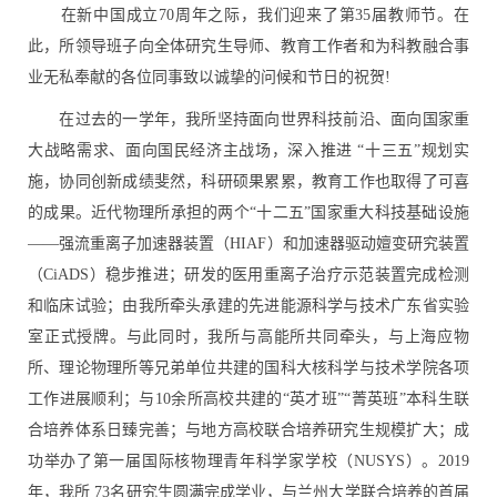
在新中国成立70周年之际，我们迎来了第35届教师节。在
此，所领导班子向全体研究生导师、教育工作者和为科教融合事
业无私奉献的各位同事致以诚挚的问候和节日的祝贺!
在过去的一学年，我所坚持面向世界科技前沿、面向国家重
大战略需求、面向国民经济主战场，深入推进 “十三五”规划实
施，协同创新成绩斐然，科研硕果累累，教育工作也取得了可喜
的成果。近代物理所承担的两个“十二五”国家重大科技基础设施
——强流重离子加速器装置（HIAF）和加速器驱动嬗变研究装置
（CiADS）稳步推进；研发的医用重离子治疗示范装置完成检测
和临床试验；由我所牵头承建的先进能源科学与技术广东省实验
室正式授牌。与此同时，我所与高能所共同牵头，与上海应物
所、理论物理所等兄弟单位共建的国科大核科学与技术学院各项
工作进展顺利；与10余所高校共建的“英才班”“菁英班”本科生联
合培养体系日臻完善；与地方高校联合培养研究生规模扩大；成
功举办了第一届国际核物理青年科学家学校（NUSYS）。2019
年，我所 73名研究生圆满完成学业，与兰州大学联合培养的首届